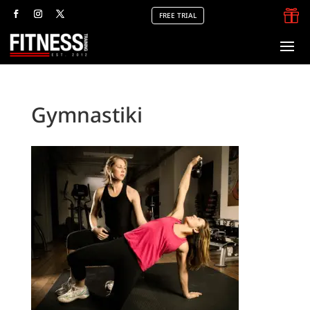

FREE TRIAL
Gymnastiki