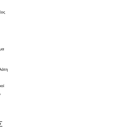
έος
αμα
λάτη
ροί
ό
Σ