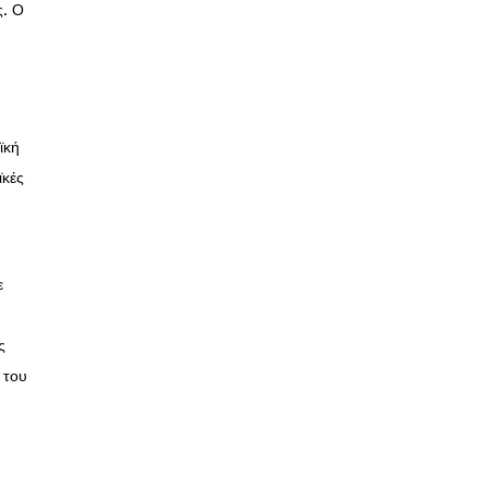
ς. Ο
ϊκή
ϊκές
ε
ς
 του