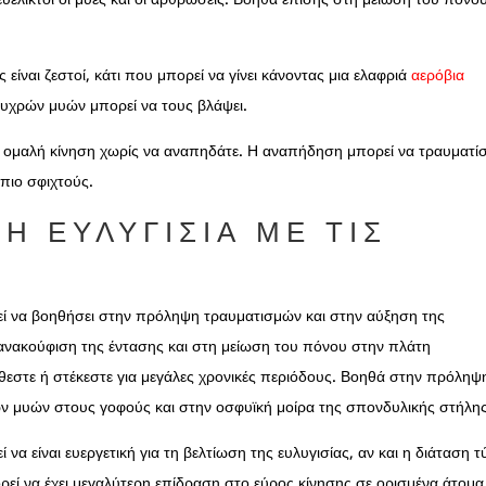
 είναι ζεστοί, κάτι που μπορεί να γίνει κάνοντας μια ελαφριά
αερόβια
ψυχρών μυών μπορεί να τους βλάψει.
ε ομαλή κίνηση χωρίς να αναπηδάτε. Η αναπήδηση μπορεί να τραυματίσ
 πιο σφιχτούς.
Η ΕΥΛΥΓΙΣΊΑ ΜΕ ΤΙΣ
ορεί να βοηθήσει στην πρόληψη τραυματισμών και στην αύξηση της
ν ανακούφιση της έντασης και στη μείωση του πόνου στην πλάτη
θεστε ή στέκεστε για μεγάλες χρονικές περιόδους. Βοηθά στην πρόληψ
ων μυών στους γοφούς και στην οσφυϊκή μοίρα της σπονδυλικής στήλης
 να είναι ευεργετική για τη βελτίωση της ευλυγισίας, αν και η διάταση 
ορεί να έχει μεγαλύτερη επίδραση στο εύρος κίνησης σε ορισμένα άτομα