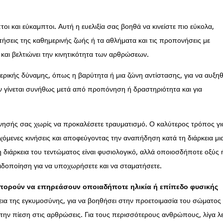
τοι και εύκαμπτοι. Αυτή η ευελιξία σας βοηθά να κινείστε πιο εύκολα,
ιτήσεις της καθημερινής ζωής ή τα αθλήματα και τις προπονήσεις με
και βελτιώνει την κινητικότητα των αρθρώσεων.
ερικής δύναμης, όπως η βαρύτητα ή μια ζώνη αντίστασης, για να αυξηθ
ν γίνεται συνήθως μετά από προπόνηση ή δραστηριότητα και για
κίνησής σας χωρίς να προκαλέσετε τραυματισμό. Ο καλύτερος τρόπος γι
γχόμενες κινήσεις και αποφεύγοντας την αναπήδηση κατά τη διάρκεια μι
 διάρκεια του τεντώματος είναι φυσιολογικό, αλλά οποιοσδήποτε οξύς 
ιδοποίηση για να υποχωρήσετε και να σταματήσετε.
 μπορούν να επηρεάσουν οποιαδήποτε ηλικία ή επίπεδο φυσικής
κεια της εγκυμοσύνης, για να βοηθήσει στην προετοιμασία του σώματος 
 την πίεση στις αρθρώσεις. Για τους περισσότερους ανθρώπους, λίγα λ