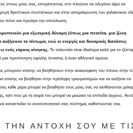
τος στους μύες σας, επιτρέποντας στο πλούσιο σε οξυγόνο αίμα να
ροχή θρεπτικών συστατικών και στην απομάκρυνση του γαλακτικού οξ
 τον πόνο και προάγει την επούλωση.
ησιμοποιούν μια εξωτερική δύναμη (όπως μια πετσέτα, μια ζώνη
 αυξήσουν το τέντωμα, ενώ οι ενεργές και δυναμικές διατάσεις
σω ενός εύρους κίνησης
. Το τελευταίο είναι ιδιαίτερα καλό για το ζέστ
από μια προπόνηση υψηλής έντασης ή έναν αθλητικό αγώνα.
ήσεις μπορούν επίσης να βοηθήσουν στην ανακούφιση του πόνου στην π
εί επίσης να βοηθήσει στην πρόληψη τραυματισμών και να αυξήσει τα
σεις κάθε μέρα μπορεί να βοηθήσει τους μύες σας να αισθάνονται χαλα
ωής, κάτι που με τη σειρά του μπορεί να μειώσει τα επίπεδα άγχους. Αυτ
ί να καταστείλει το ανοσοποιητικό σας σύστημα, καθιστώντας σας
Σ ΤΗΝ ΑΝΤΟΧΉ ΣΟΥ ΜΕ ΤΙ