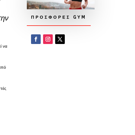
την
ΠΡΟΣΦΟΡΕΣ GYM
ί να
 από
στές