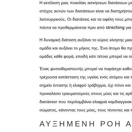
Η εκτέλεση μιας ποικιλίας ασκήσεων διατάσεων μ
στόχος αυτών των διατάσεων είναι να διατηρήσουν
λειτουργικούς. Οι διατάσεις και τα οφέλη τους μ
πάντα να προθερμαίνεται πριν από streching για
Η δυναμική διάταση αυξάνει το εύρος κίνησης μια
ομάδα και αυξάνει το μήκος της. Ένα άτομο θα π
ομάδες κάθε φορά, επειδή κάτι τέτοιο μπορεί να 
Ένας φυσιοθεραπευτής μπορεί να παράσχει καθοδή
τρέχουσα κατάσταση της υγείας ενός ατόμου και 
σημείο έντασης ή ελαφρύ τράβηγμα, όχι πόνο και 
προκαλέσει τραυματισμούς στους μύες και τις αρ
διατάσεισ που περιλαμβάνει ελαφριά καρδιαγγειακ
σώματος, κάνοντας τους μύες, τους τένοντες και
ΑΥΞΗΜΈΝΗ ΡΟΉ 