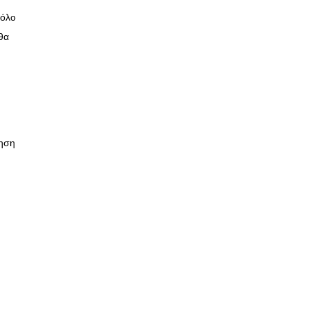
 όλο
 θα
δηση