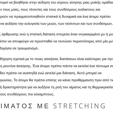
πορεί να βοηθήσει στην αύξηση του εύρους κίνησης μιας μυϊκής ομάδα
 τους μύες, τους τένοντες και τους συνδέσμους ευέλικτους και
πορούν να πραγματοποιηθούν στατικά ή δυναμικά και ένα άτομο πρέπει
 να αυξήσει την ευλυγισία των μυών, των τενόντων και των συνδέσμων.
ς άρθρωσης ενώ η στατική διάταση στοχεύει έναν συγκεκριμένο μυ ή μυ
ρέπει να αποφεύγει να προσπαθεί να τεντώσει περισσότερες από μία μυ
οδηγήσει σε τραυματισμό.
γηση σχετικά με το ποιες ασκήσεις διατάσεων είναι καλύτερες για την
τη ρουτίνα άσκησης. Ένα άτομο πρέπει πάντα να εκτελεί ένα τέντωμα σ
δεν πρέπει να αναπηδά ενώ εκτελεί μια διάταση. Αυτό μπορεί να
θρώσεις. Το άτομο θα πρέπει επίσης να κάνει προθέρμανση πριν από τι
ή δραστηριότητα για να αυξήσει τη ροή του αίματος και τη θερμοκρασία
 τους συνδέσμους πιο εύκαμπτους.
ΑΊΜΑΤΟΣ ΜΕ
STRETCHING