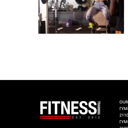
OUR
ΓΥΜ
211
ΓΥΜ