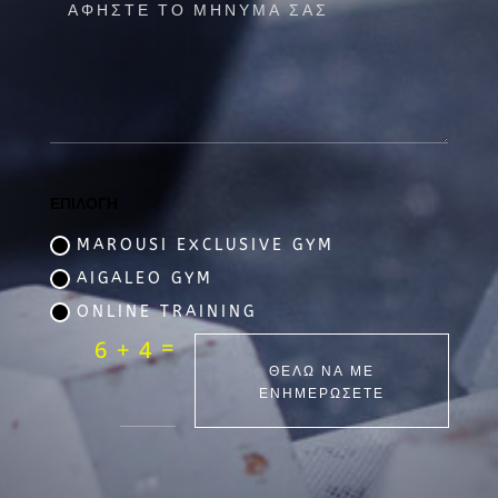
ΕΠΙΛΟΓΗ
MAROUSI EXCLUSIVE GYM
AIGALEO GYM
ONLINE TRAINING
=
6 + 4
ΘΕΛΩ ΝΑ ΜΕ
ΕΝΗΜΕΡΩΣΕΤΕ