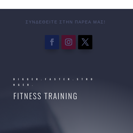
ΣΥΝΔΕΘΕΊΤΕ ΣΤΗΝ ΠΑΡΈΑ ΜΑΣ!
BIGGER.FASTER.STRO
NGER.
FITNESS TRAINING