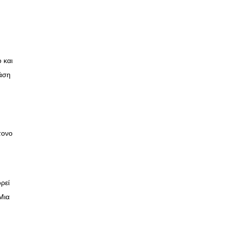
 και
νάση
Α
τονο
ρεί
Μια