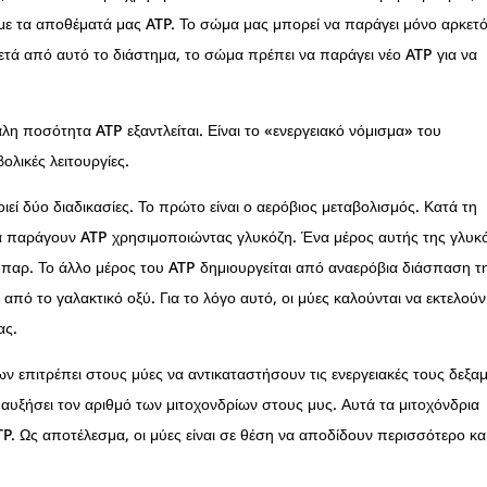
ε τα αποθέματά μας ATP. Το σώμα μας μπορεί να παράγει μόνο αρκετ
τά από αυτό το διάστημα, το σώμα πρέπει να παράγει νέο ATP για να
η ποσότητα ATP εξαντλείται. Είναι το «ενεργειακό νόμισμα» του
βολικές λειτουργίες.
ί δύο διαδικασίες. Το πρώτο είναι ο αερόβιος μεταβολισμός. Κατά τη
αρα παράγουν ATP χρησιμοποιώντας γλυκόζη. Ένα μέρος αυτής της γλυκ
ήπαρ. Το άλλο μέρος του ATP δημιουργείται από αναερόβια διάσπαση τ
 από το γαλακτικό οξύ. Για το λόγο αυτό, οι μύες καλούνται να εκτελούν
ας.
επιτρέπει στους μύες να αντικαταστήσουν τις ενεργειακές τους δεξαμ
αυξήσει τον αριθμό των μιτοχονδρίων στους μυς. Αυτά τα μιτοχόνδρια
. Ως αποτέλεσμα, οι μύες είναι σε θέση να αποδίδουν περισσότερο κα