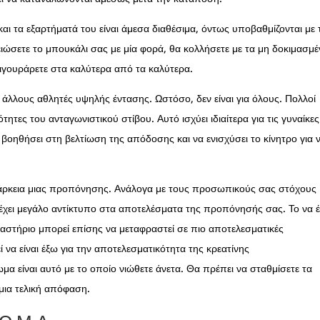
και τα εξαρτήματά του είναι άμεσα διαθέσιμα, όντως υποβαθμίζονται με 
ειώσετε το μπουκάλι σας με μία φορά, θα κολλήσετε με τα μη δοκιμασμ
ιγουράρετε στα καλύτερα από τα καλύτερα.
αι άλλους αθλητές υψηλής έντασης. Ωστόσο, δεν είναι για όλους. Πολλοί
τητες του ανταγωνιστικού στίβου. Αυτό ισχύει ιδιαίτερα για τις γυναίκες
οηθήσει στη βελτίωση της απόδοσης και να ενισχύσει το κίνητρο για 
διάρκεια μιας προπόνησης. Ανάλογα με τους προσωπικούς σας στόχους
χει μεγάλο αντίκτυπο στα αποτελέσματα της προπόνησής σας. Το να έ
ναστήριο μπορεί επίσης να μεταφραστεί σε πιο αποτελεσματικές
ί να είναι έξω για την αποτελεσματικότητα της κρεατίνης
 είναι αυτό με το οποίο νιώθετε άνετα. Θα πρέπει να σταθμίσετε τα
μια τελική απόφαση.