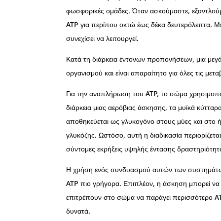
φωσφορικές ομάδες. Όταν ασκούμαστε, εξαντλούμ
ATP για περίπου οκτώ έως δέκα δευτερόλεπτα. Με
συνεχίσει να λειτουργεί.
Κατά τη διάρκεια έντονων προπονήσεων, μια μεγάλ
οργανισμού και είναι απαραίτητο για όλες τις μετα
Για την αναπλήρωση του ATP, το σώμα χρησιμοποιε
διάρκεια μιας αερόβιας άσκησης, τα μυϊκά κύττ
αποθηκεύεται ως γλυκογόνο στους μύες και στο 
γλυκόζης. Ωστόσο, αυτή η διαδικασία περιορίζεται
σύντομες εκρήξεις υψηλής έντασης δραστηριότητ
Η χρήση ενός συνδυασμού αυτών των συστημάτων 
ATP πιο γρήγορα. Επιπλέον, η άσκηση μπορεί να 
επιτρέπουν στο σώμα να παράγει περισσότερο ATP
δυνατά.