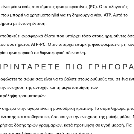
 είναι μέσω ενός συστήματος φωσφοκρεατίνης (PC). Ο υπολογιστής
 που μπορεί να χρησιμοποιηθεί για τη δημιουργία νέου ATP. Αυτό το
λήματα με έντονη ένταση.
υ αποθηκεύει φωσφορικά άλατα που υπάρχει τόσο στους ηρεμούντες όσο
ό του συστήματος ATP-PC. Όταν υπάρχει επαρκής φωσφοκρεατίνη, η κι
μορίου φωσφορικού σε διφωσφορική αδενοσίνη.
ΠΡΙΝΤΆΡΕΤΕ ΠΙΟ ΓΡΉΓΟΡ
ρφώσετε το σώμα σας είναι να το βάλετε στους ρυθμούς του σε ένα έν
α την ενίσχυση της αντοχής και τη μεγιστοποίηση των
 πρόληψη τραυματισμών.
 σήμερα στην αγορά είναι η μονοϋδρική κρεατίνη. Το συμπλήρωμα μπο
έντασης και αποθεραπεία, όσο και για την ενίσχυση της μυϊκής μάζας. 
ερήσιας δόσης τριών γραμμαρίων, κατά προτίμηση σε υγρή μορφή. Για
ι να καταναλώνονται αμέσως μετά την κατάποση.