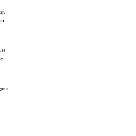
την
ένα
. Η
να
χετε