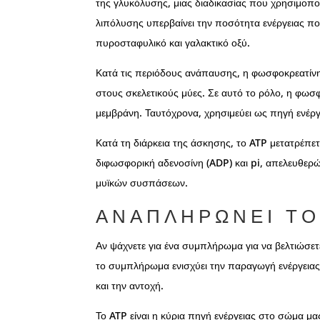
της γλυκόλυσης, μιας διαδικασίας που χρησιμοπο
λιπόλυσης υπερβαίνει την ποσότητα ενέργειας που
πυροσταφυλικό και γαλακτικό οξύ.
Κατά τις περιόδους ανάπαυσης, η φωσφοκρεατίνη 
στους σκελετικούς μύες. Σε αυτό το ρόλο, η φωσφ
μεμβράνη. Ταυτόχρονα, χρησιμεύει ως πηγή ενέργ
Κατά τη διάρκεια της άσκησης, το ATP μετατρέπε
διφωσφορική αδενοσίνη (ADP) και pi, απελευθερώ
μυϊκών συσπάσεων.
ΑΝΑΠΛΗΡΏΝΕΙ ΤΟ
Αν ψάχνετε για ένα συμπλήρωμα για να βελτιώσετε
το συμπλήρωμα ενισχύει την παραγωγή ενέργειας
και την αντοχή.
Το ATP είναι η κύρια πηγή ενέργειας στο σώμα μας