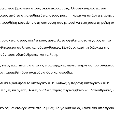
νοξέα που βρίσκεται στους σκελετικούς μύες. Οι συγκεντρώσεις του
Εκτός από το ότι αποθηκεύεται στους μύες, η κρεατίνη υπάρχει επίσης 
Η προσθήκη κρεατίνης στη διατροφή σας μπορεί να ενισχύσει τη μυϊκή σ
βρίσκεται στους σκελετικούς μύες. Αυτό οφείλεται στο γεγονός ότι το
θηκεύεται σε λίπος και υδατάνθρακες. Ωστόσο, κατά τη διάρκεια της
πούν τους υδατάνθρακες και τα λίπη.
ς ενέργειας, είναι μία από τις πρωταρχικές πηγές ενέργειας του σώματος
να παραχθεί τόσο αναερόβια όσο και αερόβια.
εί να εξαντλήσει το κυτταρικό ATP. Καθώς η παροχή κυτταρικού ATP
ες πηγές ενέργειας. Αυτές οι άλλες πηγές περιλαμβάνουν υδατάνθρακες, 
ικό οξύ συσσωρεύεται στους μύες. Το γαλακτικό οξύ είναι ένα υποπροϊ