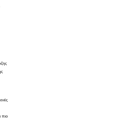
ό
όζης
ης
ενές
ι πιο