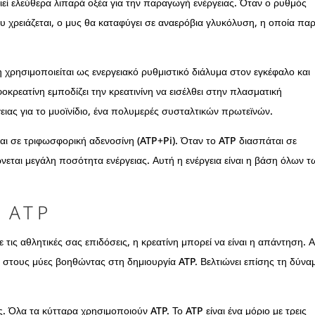
ιεί ελεύθερα λιπαρά οξέα για την παραγωγή ενέργειας. Όταν ο ρυθμός
 χρειάζεται, ο μυς θα καταφύγει σε αναερόβια γλυκόλυση, η οποία παρ
χρησιμοποιείται ως ενεργειακό ρυθμιστικό διάλυμα στον εγκέφαλο και
οκρεατίνη εμποδίζει την κρεατινίνη να εισέλθει στην πλασματική
ειας για το μυοϊνίδιο, ένα πολυμερές συσταλτικών πρωτεϊνών.
ται σε τριφωσφορική αδενοσίνη (ATP+Pi). Όταν το ATP διασπάται σε
νεται μεγάλη ποσότητα ενέργειας. Αυτή η ενέργεια είναι η βάση όλων τ
 ATP
 τις αθλητικές σας επιδόσεις, η κρεατίνη μπορεί να είναι η απάντηση. 
 στους μύες βοηθώντας στη δημιουργία ATP. Βελτιώνει επίσης τη δύνα
. Όλα τα κύτταρα χρησιμοποιούν ATP. Το ATP είναι ένα μόριο με τρεις