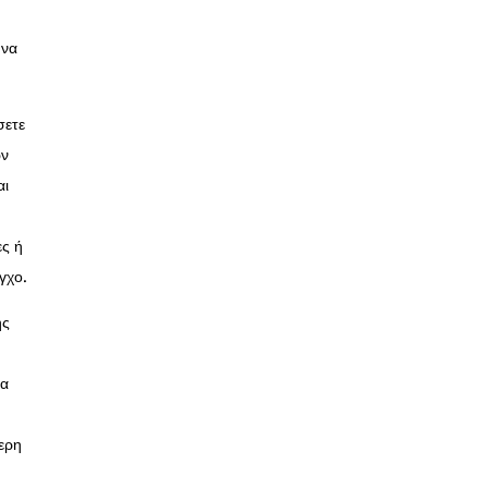
 να
σετε
ων
αι
ες ή
γχο.
ής
ια
τερη