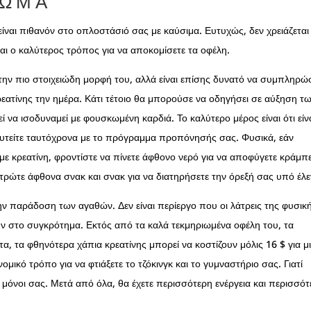
ΚΩΜΑ
ίναι πιθανόν στο οπλοστάσιό σας με καύσιμα. Ευτυχώς, δεν χρειάζεται
αι ο καλύτερος τρόπος για να αποκομίσετε τα οφέλη.
την πιο στοιχειώδη μορφή του, αλλά είναι επίσης δυνατό να συμπληρώ
ρεατίνης την ημέρα. Κάτι τέτοιο θα μπορούσε να οδηγήσει σε αύξηση τ
να ισοδυναμεί με φουσκωμένη καρδιά. Το καλύτερο μέρος είναι ότι είν
λευτείτε ταυτόχρονα με το πρόγραμμα προπόνησής σας. Φυσικά, εάν
 κρεατίνη, φροντίστε να πίνετε άφθονο νερό για να αποφύγετε κράμπ
τρώτε άφθονα σνακ και σνακ για να διατηρήσετε την όρεξή σας υπό έλε
 την παράδοση των αγαθών. Δεν είναι περίεργο που οι λάτρεις της φυσικ
ύν στο συγκρότημα. Εκτός από τα καλά τεκμηριωμένα οφέλη του, τα
α, τα φθηνότερα χάπια κρεατίνης μπορεί να κοστίζουν μόλις 16 $ για μ
μικό τρόπο για να φτιάξετε το τζόκινγκ και το γυμναστήριο σας. Γιατί
ε μόνοι σας. Μετά από όλα, θα έχετε περισσότερη ενέργεια και περισσό