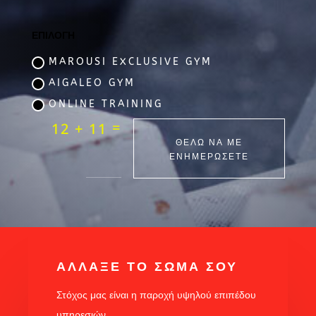
ΕΠΙΛΟΓΗ
MAROUSI EXCLUSIVE GYM
AIGALEO GYM
ONLINE TRAINING
=
12 + 11
ΘΕΛΩ ΝΑ ΜΕ
ΕΝΗΜΕΡΩΣΕΤΕ
ΑΛΛΑΞΕ ΤΟ ΣΩΜΑ ΣΟΥ
Στόχος μας είναι η παροχή υψηλού επιπέδου
υπηρεσιών.