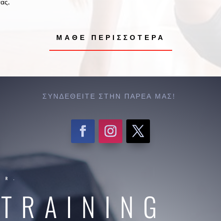
ας.
ΜΆΘΕ ΠΕΡΙΣΣΌΤΕΡΑ
ΣΥΝΔΕΘΕΊΤΕ ΣΤΗΝ ΠΑΡΈΑ ΜΑΣ!
ER.
 TRAINING