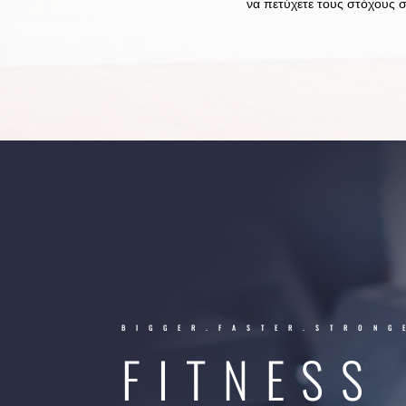
να πετύχετε τους στόχους σ
BIGGER.FASTER.STRONG
FITNESS