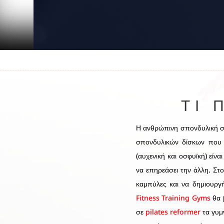
ΤΙ 
Η ανθρώπινη σπονδυλική στ
σπονδυλικών δίσκων που α
(αυχενική και οσφυϊκή) είν
να επηρεάσει την άλλη. Στο
καμπύλες και να δημιουργή
Fitness Training Gyms
θα β
σε
pilates reformer
τα γυμ