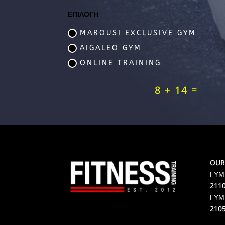
ΕΠΙΛΟΓΗ
MAROUSI EXCLUSIVE GYM
AIGALEO GYM
ONLINE TRAINING
=
8 + 14
OUR
ΓΥΜ
211
ΓΥΜ
210