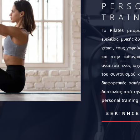
PERS
TRAI
Το Pilates μπορ
ευελιξίας, μυϊκής δ
χέρια , τους γοφού
και στην ευθυγρ
ανάπτυξη ενός ισχ
του συντονισμού κ
διαφορετικές ασκ
δυσκολίας από την
personal training
ΞΕΚΙΝΗΣ