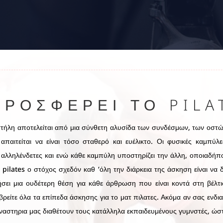
ΠΡΟΣΦΈΡΕΙ ΤΟ PILA
ήλη αποτελείται από μια σύνθετη αλυσίδα των συνδέσμων, των οστώ
παιτείται να είναι τόσο σταθερό και ευέλικτο. Οι φυσικές καμπύλ
αι αλληλένδετες και ενώ κάθε καμπύλη υποστηρίζει την άλλη, οποιαδή
 pilates ο στόχος σχεδόν καθ ‘όλη την διάρκεια της άσκηση είναι να δ
σει μια ουδέτερη θέση για κάθε άρθρωση που είναι κοντά στη βέλτ
ρείτε όλα τα επίπεδα άσκησης για το ματ πιλατες. Ακόμα αν σας ενδι
ναστηρια μας διαθέτουν τους κατάλληλα εκπαιδευμένους γυμνστές, ώσ