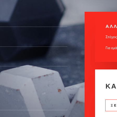
ΑΛΛ
Στόχος
Για εμ
ΚΑ
Ξ