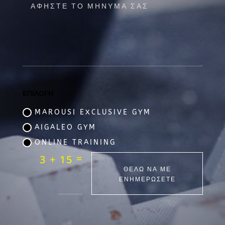
ΕΠΙΛΟΓΗ
MAROUSI EXCLUSIVE GYM
AIGALEO GYM
ONLINE TRAINING
=
3 + 15
ΘΕΛΩ ΝΑ ΜΕ
ΕΝΗΜΕΡΩΣΕΤΕ