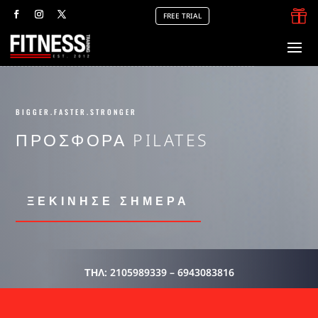

FREE TRIAL
BIGGER.FASTER.STRONGER
ΠΡΟΣΦΟΡΑ PILATES
ΞΕΚΙΝΗΣΕ ΣΗΜΕΡΑ
ΤΗΛ:
2105989339 – 6943083816