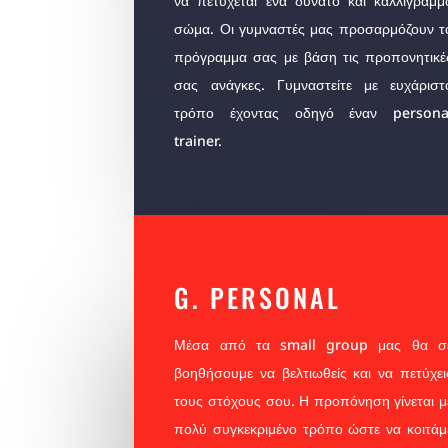
να πετύχεται ένα δυνατό και καλλίγραμμ
σώμα. Οι γυμναστές μας προσαρμόζουν τ
πρόγραμμα σας με βάση τις προπονητικέ
σας ανάγκες. Γυμναστείτε με ευχάριστ
τρόπο έχοντας οδηγό έναν persona
trainer.
G. PERSONAL
Μέσα από τα small group μας θα σ
βοηθήσουμε να βελτιωθείς και να πετύχει
τους στόχους σου. Η προπόνηση γίνεται μ
πολύ συγκεκριμένο τρόπο ώστε να κοιτάμ