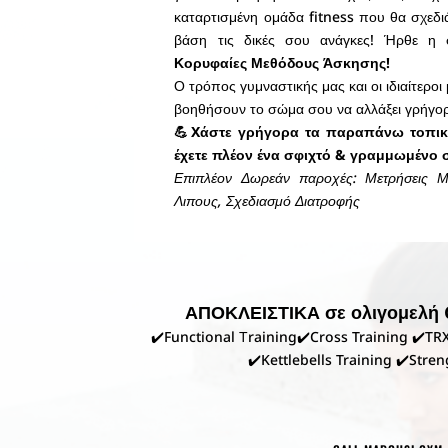
καταρτισμένη ομάδα fitness που θα σχεδι
βάση τις δικές σου ανάγκες! Ήρθε η στ
Κορυφαίες Μεθόδους Άσκησης!
Ο τρόπος γυμναστικής μας και οι ιδιαίτερ
βοηθήσουν το σώμα σου να αλλάξει γρήγορ
💪Xάστε γρήγορα τα παραπάνω τοπι
έχετε πλέον ένα σφιχτό & γραμμωμένο
Επιπλέον Δωρεάν παροχές: Μετρήσεις Μ
Λιπους, Σχεδιασμό Διατροφής
ΑΠΟΚΛΕΙΣΤΙΚΑ σε ολιγομελ
✔️Functional Τraining✔️Cross Training ✔️
TRX
✔️Kettlebells Training ✔️Stre