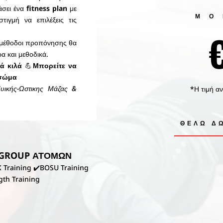
άσει ένα
fitness plan
με
Μ
ιγμή να επιλέξεις τις
οι μέθοδοι προπόνησης θα
α και μεθοδικά.
κά κιλά
💪
Μπορείτε να
 σώμα
υικής-Ωστικης Μάζας &
*
Η τιμή α
ΘΕΛΩ Δ
ή GROUP ΑΤΟΜΩΝ
 Training
✔️BOSU Training
ngth Training