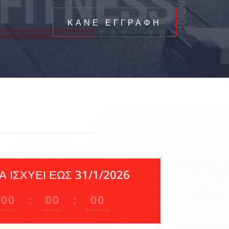
ΚΑΝΕ ΕΓΓΡΑΦΗ
 ΙΣΧΥΕΙ ΕΩΣ 31/1/2026
00
:
00
:
00
Ώρα(ες)
Λεπτό(ά)
Second(s)