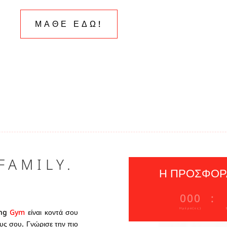
ΜΑΘΕ ΕΔΩ!
FAMILY.
Η ΠΡΟΣΦΟΡΑ
000
:
Ημέρα(ες)
ing
Gym
είναι κοντά σου
ους σου. Γνώρισε την πιο