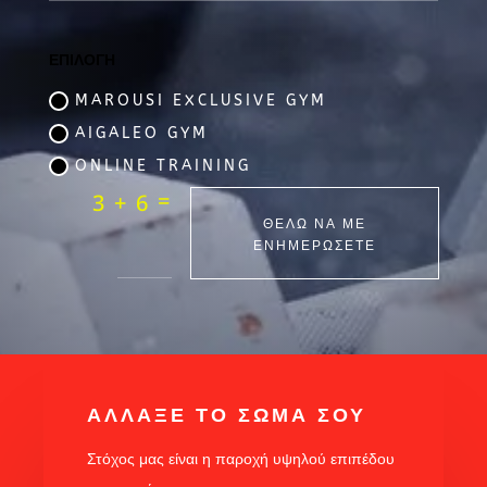
ΕΠΙΛΟΓΗ
MAROUSI EXCLUSIVE GYM
AIGALEO GYM
ONLINE TRAINING
=
3 + 6
ΘΕΛΩ ΝΑ ΜΕ
ΕΝΗΜΕΡΩΣΕΤΕ
ΑΛΛΑΞΕ ΤΟ ΣΩΜΑ ΣΟΥ
Στόχος μας είναι η παροχή υψηλού επιπέδου