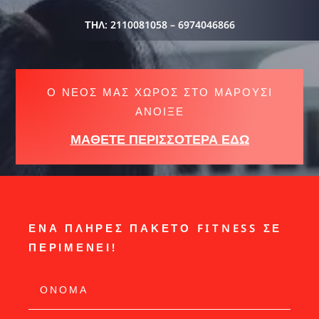
ΤΗΛ:
2110081058 – 6974046866
Ο ΝΈΟΣ ΜΑΣ ΧΏΡΟΣ ΣΤΟ ΜΑΡΟΎΣΙ
ΑΝΟΙΞΕ
ΜΑΘΕΤΕ ΠΕΡΙΣΣΟΤΕΡΑ ΕΔΩ
ΕΝΑ ΠΛΗΡΕΣ ΠΑΚΕΤΟ FITNESS ΣΕ
ΠΕΡΙΜΕΝΕΙ!