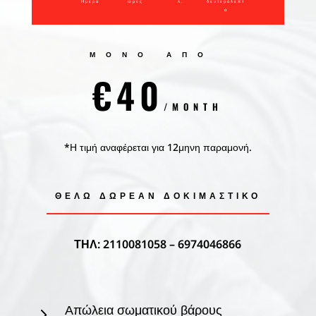
Ημέρα
ώρες
λ.
δευτερόλεπτ
α
ΜΟΝΟ ΑΠΟ
€40
/MONTH
*Η τιμή αναφέρεται για 12μηνη παραμονή.
ΘΕΛΩ ΔΩΡΕΑΝ ΔΟΚΙΜΑΣΤΙΚΌ
ΤΗΛ: 2110081058 – 6974046866
Απώλεια σωματικού βάρους
5