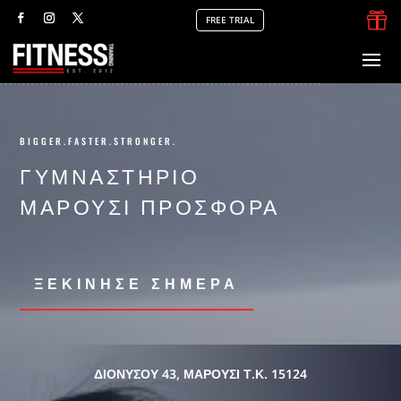

FREE TRIAL
BIGGER.FASTER.STRONGER.
ΓΥΜΝΑΣΤΗΡΙΟ
ΜΑΡΟΥΣΙ ΠΡΟΣΦΟΡΑ
ΞΕΚΙΝΗΣΕ ΣΗΜΕΡΑ
ΔΙΟΝΎΣΟΥ 43, ΜΑΡΟΎΣΙ Τ.Κ. 15124