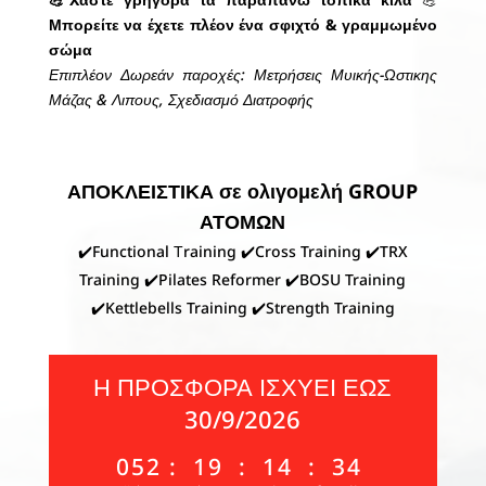
Μπορείτε να έχετε πλέον ένα σφιχτό & γραμμωμένο
σώμα
Επιπλέον Δωρεάν παροχές: Μετρήσεις Μυικής-Ωστικης
Μάζας & Λιπους, Σχεδιασμό Διατροφής
ΑΠΟΚΛΕΙΣΤΙΚΑ σε ολιγομελή GROUP
ΑΤΟΜΩΝ
✔️Functional Τraining ✔️Cross Training ✔️
TRX
Training
✔️Pilates Reformer ✔️BOSU Training
✔️Kettlebells Training ✔️Strength Training
Η ΠΡΟΣΦΟΡΑ ΙΣΧΥΕΙ ΕΩΣ
30/9/2026
052
:
19
:
14
:
33