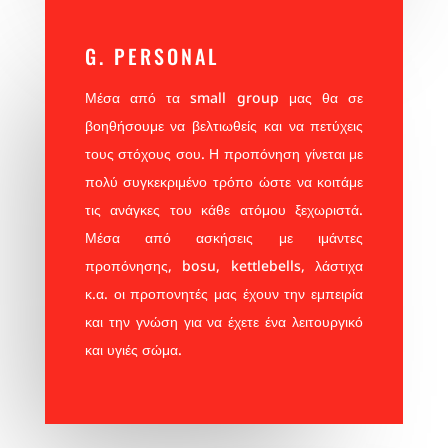
G. PERSONAL
Μέσα από τα small group μας θα σε
βοηθήσουμε να βελτιωθείς και να πετύχεις
τους στόχους σου. Η προπόνηση γίνεται με
πολύ συγκεκριμένο τρόπο ώστε να κοιτάμε
τις ανάγκες του κάθε ατόμου ξεχωριστά.
Μέσα από ασκήσεις με ιμάντες
προπόνησης, bosu, kettlebells, λάστιχα
κ.α. οι προπονητές μας έχουν την εμπειρία
και την γνώση για να έχετε ένα λειτουργικό
και υγιές σώμα.