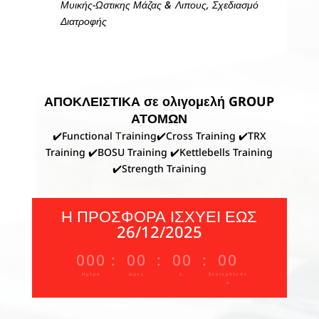
Μυικής-Ωστικης Μάζας & Λιπους, Σχεδιασμό
Διατροφής
ΑΠΟΚΛΕΙΣΤΙΚΑ σε ολιγομελή GROUP
ΑΤΟΜΩΝ
✔️Functional Τraining✔️Cross Training ✔️
TRX
Training
✔️BOSU Training ✔️Kettlebells Training
✔️Strength Training
Η ΠΡΟΣΦΟΡΑ ΙΣΧΥΕΙ ΕΩΣ
26/12/2025
000
:
00
:
00
:
00
Ημέρα
ώρες
λ.
δευτερόλεπτ
α