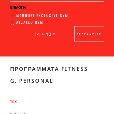
ΕΠΙΛΟΓΗ
MAROUSI EXCLUSIVE GYM
AIGALEO GYM
=
14 + 10
ΕΓΓΡΑΦΕΙΤΕ
ΠΡΟΓΡΆΜΜΑΤΑ FITNESS
G. PERSONAL
TRX
CROSSFIT